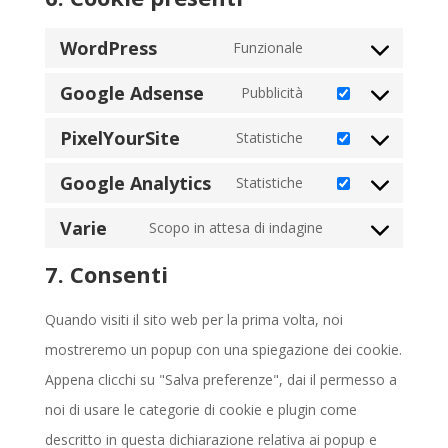
WordPress
Funzionale
Consent
Google Adsense
to
Pubblicità
Consent
service
PixelYourSite
to
Statistiche
wordpress
Consent
service
Google Analytics
to
Statistiche
google-
Consent
service
Varie
adsense
to
Scopo in attesa di indagine
pixelyoursite
Consent
service
7. Consenti
to
google-
service
analytics
Quando visiti il sito web per la prima volta, noi
varie
mostreremo un popup con una spiegazione dei cookie.
Appena clicchi su "Salva preferenze", dai il permesso a
noi di usare le categorie di cookie e plugin come
descritto in questa dichiarazione relativa ai popup e